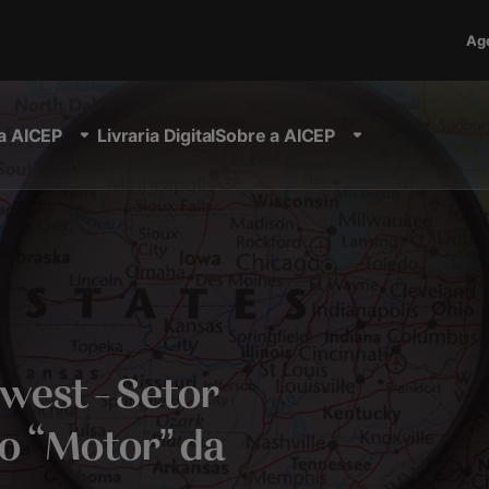
Ag
a AICEP
Livraria Digital
Sobre a AICEP
west – Setor
o “Motor” da