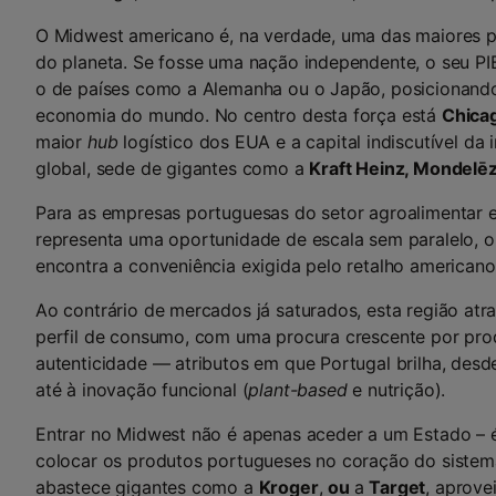
O Midwest americano é, na verdade, uma das maiores 
do planeta. Se fosse uma nação independente, o seu P
o de países como a Alemanha ou o Japão, posicionand
economia do mundo. No centro desta força está
Chica
maior
hub
logístico dos EUA e a capital indiscutível da 
global, sede de gigantes como a
Kraft Heinz, Mondelē
Para as empresas portuguesas do setor agroalimentar 
representa uma oportunidade de escala sem paralelo, o
encontra a conveniência exigida pelo retalho americano
Ao contrário de mercados já saturados, esta região a
perfil de consumo, com uma procura crescente por pro
autenticidade — atributos em que Portugal brilha, desde
até à inovação funcional (
plant-based
e nutrição).
Entrar no Midwest não é apenas aceder a um Estado – é
colocar os produtos portugueses no coração do sistema
abastece gigantes como a
Kroger
,
ou
a
Target
, aprove