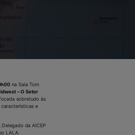
10h00
na Sala Tom
dwest – O Setor
 focada sobretudo às
características e
, Delegado da AICEP
po LALA.