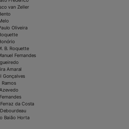
ato Frederico
sco van Zeller
Bento
Melo
aulo Oliveira
Roquette
Honório
. B. Roquette
Manuel Fernandes
igueiredo
ira Amaral
l Gonçalves
l Ramos
 Azevedo
 Fernandes
Ferraz da Costa
e Debourdeau
o Baião Horta