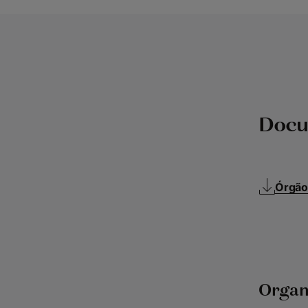
Doc
Órgão
Orga