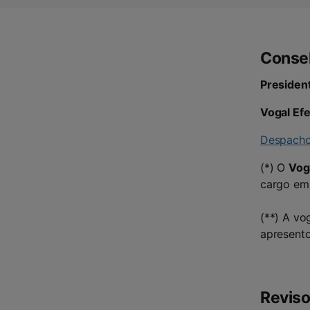
Consel
Presiden
Vogal Efe
Despacho
(*) O
Vog
cargo em
(**) A vo
apresento
Reviso