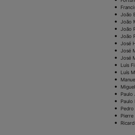
Fortun
Franci
João 
João 
João P
João 
José 
José M
José 
Luis F
Luís M
Manue
Migue
Paulo
Paulo
Pedro 
Pierr
Ricard