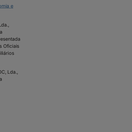
omia e
Lda.,
na
resentada
 Oficiais
liários
OC, Lda.,
a