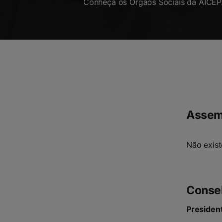
Conheça os Órgãos Sociais da AICEP
Assemb
Não exist
Consel
Presiden