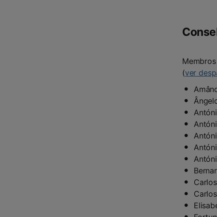
Consel
Membros 
(
ver des
Amând
Ângel
Antóni
Antón
Antóni
Antóni
Antón
Bernar
Carlo
Carlos
Elisab