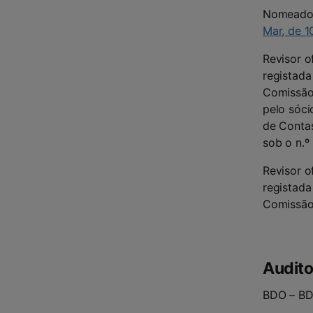
Nomeado
Mar, de 
Revisor o
registada
Comissão 
pelo sóci
de Contas
sob o n.º
Revisor o
registada
Comissão 
Audito
BDO – BD