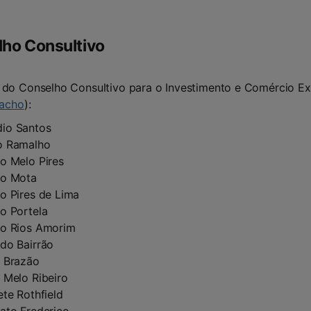
ho Consultivo
do Conselho Consultivo para o Investimento e Comércio Ex
pacho
):
io Santos
o Ramalho
o Melo Pires
io Mota
o Pires de Lima
o Portela
io Rios Amorim
do Bairrão
s Brazão
 Melo Ribeiro
ete Rothfield