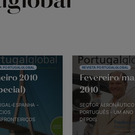
lglobal
TA PORTUGALGLOBAL
REVISTA PORTUGALGLOBAL
eiro 2010
Fevereiro/ma
pecial)
2010
UGAL-ESPANHA -
SECTOR AERONÁUTICO
CIOS
PORTUGUÊS - UM ANO
SFRONTEIRIÇOS
DEPOIS