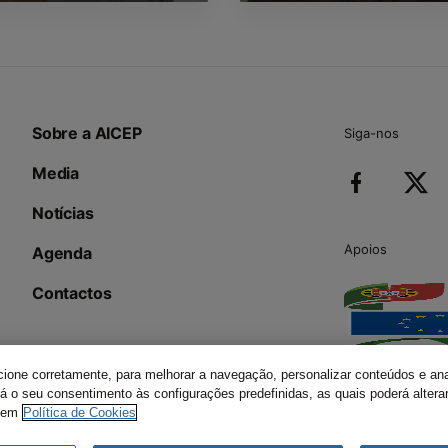
Sobre a AICEP
Siga-nos
Media
Notícias
Apoios
Agenda
Contactos
ncione corretamente, para melhorar a navegação, personalizar conteúdos e ana
 dá o seu consentimento às configurações predefinidas, as quais poderá alte
 em
Política de Cookies