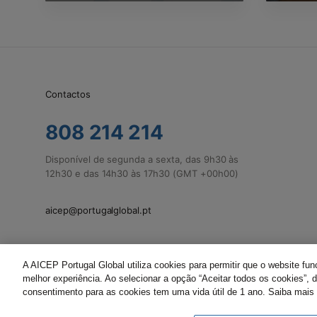
Contactos
808 214 214
Disponível de segunda a sexta, das 9h30 às
12h30 e das 14h30 às 17h30 (GMT +00h00)
aicep@portugalglobal.pt
A AICEP Portugal Global utiliza cookies para permitir que o website fu
melhor experiência. Ao selecionar a opção “Aceitar todos os cookies”,
consentimento para as cookies tem uma vida útil de 1 ano. Saiba mais