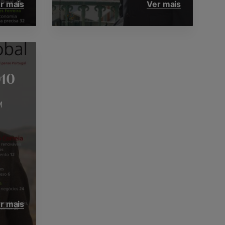
r mais
Ver mais
10
M
r mais