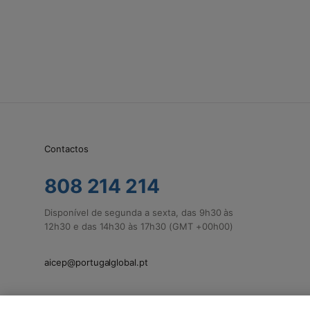
Contactos
808 214 214
Disponível de segunda a sexta, das 9h30 às
12h30 e das 14h30 às 17h30 (GMT +00h00)
aicep@portugalglobal.pt