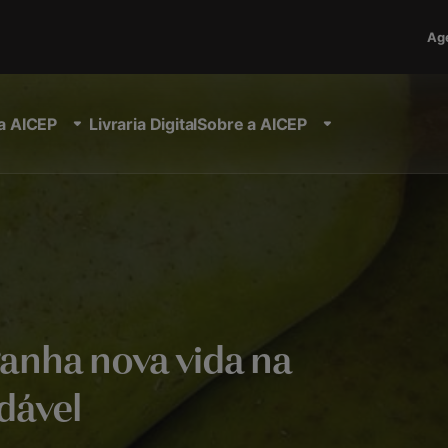
Ag
a AICEP
Livraria Digital
Sobre a AICEP
ganha nova vida na
dável