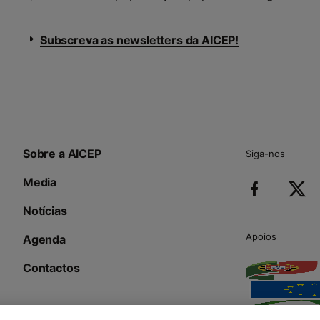
Subscreva as newsletters da AICEP!
Sobre a AICEP
Siga-nos
Media
Notícias
Apoios
Agenda
Contactos