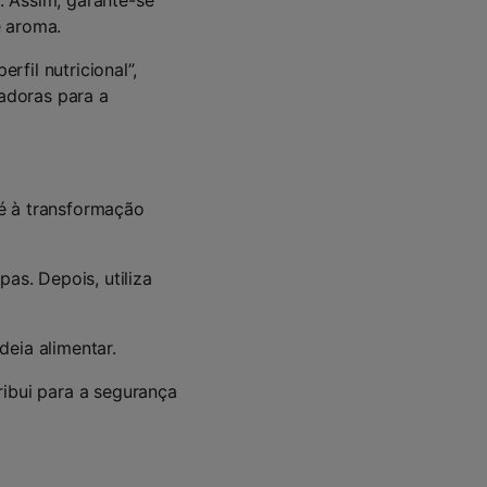
. Assim, garante-se
e aroma.
fil nutricional”,
vadoras para a
é à transformação
pas. Depois, utiliza
deia alimentar.
ribui para a segurança