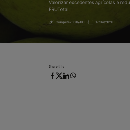
Valorizar excedentes agrícolas e red
FRUTotal.
Compete2030/AICEP
17/04/2026
17/04/2026
Share this