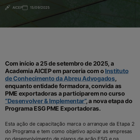
AICEP
15/09/2025
Com início a 25 de setembro de 2025, a
Academia AICEP em parceria com o
Instituto
de Conhecimento da Abreu Advogados
,
enquanto entidade formadora, convida as
PME exportadoras a participarem no curso
“
Desenvolver & Implementar
”
, a nova etapa do
Programa ESG PME Exportadoras.
Esta ação de capacitação marca o arranque da Etapa 2
do Programa e tem como objetivo apoiar as empresas
no desenvolvimento de planos de ação ESG e na