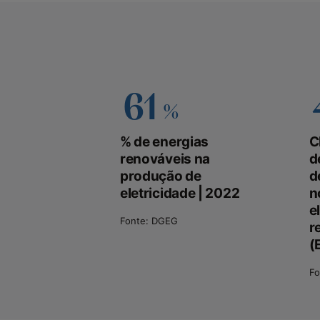
61
%
% de energias
C
renováveis na
d
produção de
d
eletricidade | 2022
n
e
Fonte: DGEG
r
(
Fo