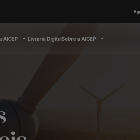
Ag
a AICEP
Livraria Digital
Sobre a AICEP
s