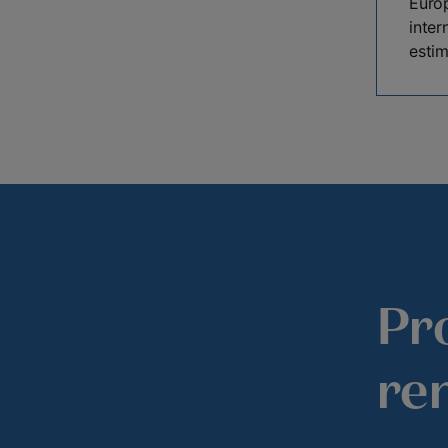
Europ
inter
esti
Pr
re