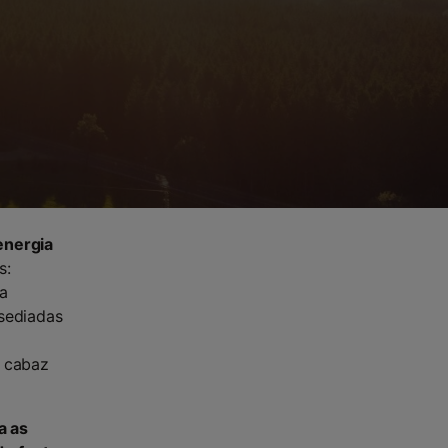
energia
s:
ta
 sediadas
 cabaz
a as