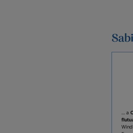
Sab
... a
flut
Wind