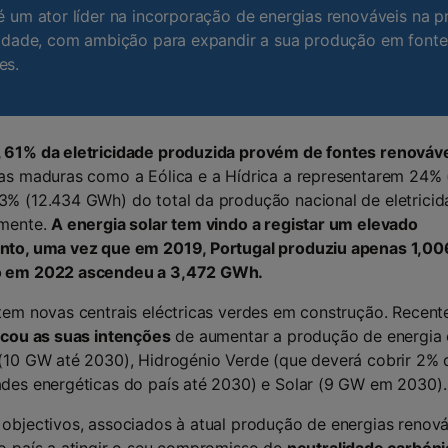
é um ator líder na incorporação de energias renováveis na 
cidade, com ambição para expandir a sua produção em fonte
es.
 61% da eletricidade produzida provém de fontes renováv
as maduras como a Eólica e a Hídrica a representarem 24% 
% (12.434 GWh) do total da produção nacional de eletricid
amente.
A energia solar tem vindo a registar um elevado
nto, uma vez que em 2019, Portugal produziu apenas 1,0
 em 2022 ascendeu a 3,472 GWh.
tem novas centrais eléctricas verdes em construção. Recen
icou as suas intenções
de aumentar a produção de energia 
(10 GW até 2030), Hidrogénio Verde (que deverá cobrir 2% 
des energéticas do país até 2030) e Solar (9 GW em 2030).
objectivos, associados à atual produção de energias renová
o país a atingir o seu compromisso de
neutralidade carbóni