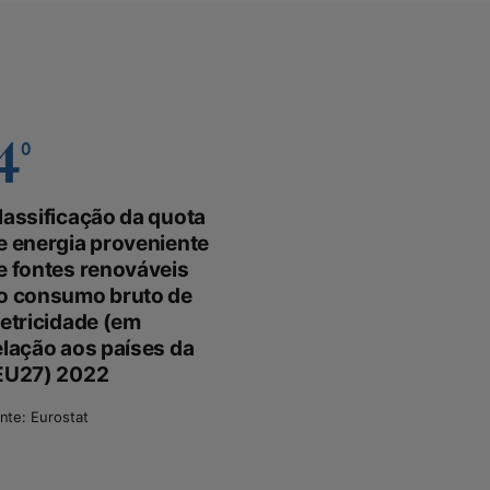
4º
lassificação da quota
e energia proveniente
e fontes renováveis
o consumo bruto de
letricidade (em
elação aos países da
EU27) 2022
nte: Eurostat