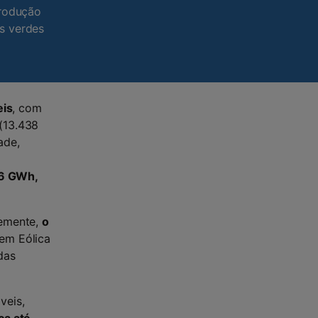
produção
s verdes
eis
, com
(13.438
ade,
06 GWh,
temente,
o
em Eólica
das
veis,
ca até