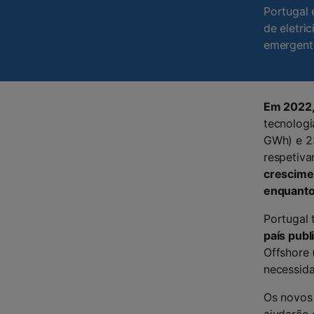
Portugal 
de eletri
emergent
Em 2022,
tecnologi
GWh) e 23
respetiv
crescime
enquanto
Portugal 
país publ
Offshore 
necessida
Os novos 
ajudarão 