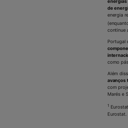
energias 
de energ
energia r
(enquant
continue 
Portugal
componen
internaci
como pás, 
Além dis
avanços 
com proje
Marés e S
1
Eurostat
Eurostat.