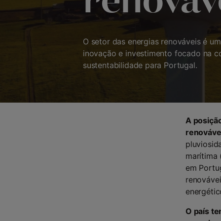
renováv
O setor das energias renováveis é um
inovação e investimento focado na c
sustentabilidade para Portugal.
A posição
renováve
pluviosida
marítima 
em Portug
renováve
energétic
O país t