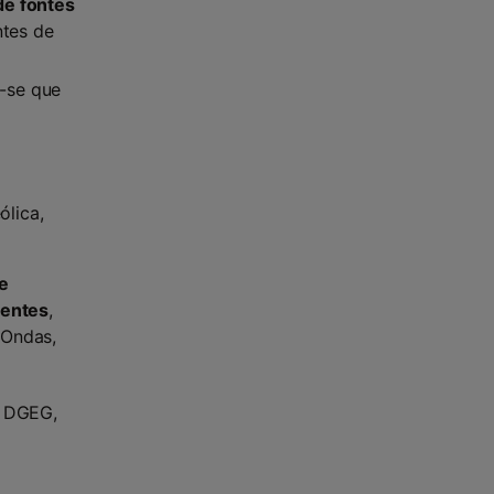
de fontes
tes de
a-se que
ólica,
de
gentes
,
 Ondas,
, DGEG,