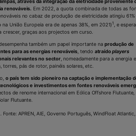
limpas, através da integração da eletricidade proveniente 
ia renováveis.
Em 2022, a quota combinada de todas as fon
enováveis no cabaz de produção de eletricidade atingiu 61%
1
o na União Europeia era de apenas 38%, em 2021)
, e esper
a crescer, graças aos projectos em curso.
 desempenha também um papel importante na
produção de
tes para as energias renováveis
, tendo
atraído
players
onais relevantes no sector
, nomeadamente para a energia e
torres, pás de rotor, painéis solares, etc.
so,
o país tem sido pioneiro na captação e implementação 
tecnológicos e investimentos em fontes renováveis emer
ctos de renome internacional em Eólica Offshore Flutuante,
olar Flutuante.
. Fonte: APREN, AIE, Governo Português, WindFloat Atlantic