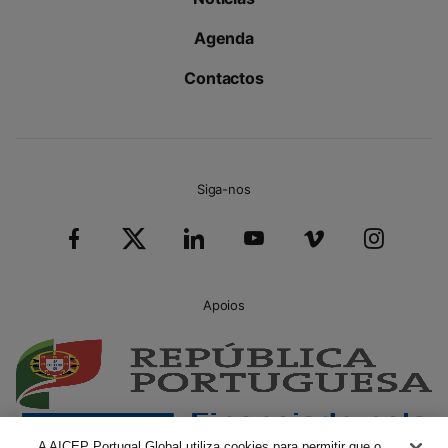
Agenda
Contactos
Siga-nos
Apoios
A AICEP Portugal Global utiliza cookies para permitir que o