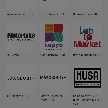
Nuno Sebastião, C06
Pedro D'Aguiar, C11
Catarina Labau, C09
Gil Carmo, C16
Arão Guerreiro, C09
David Magboule, C10
Rui Rapazote, C10
Patrícia Soares da
Bruno Carrilho, C02
Costa, C04
Nuno Dantas e Mello,
C08